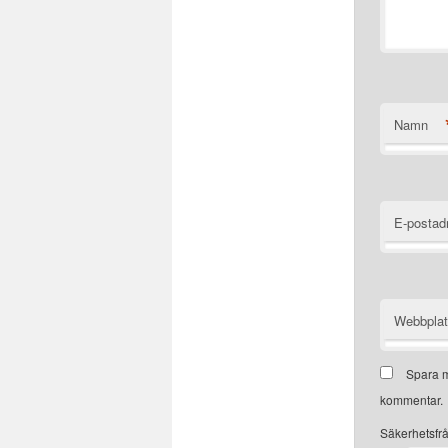
Namn
E-postad
Webbpla
Spara m
kommentar.
Säkerhetsfr