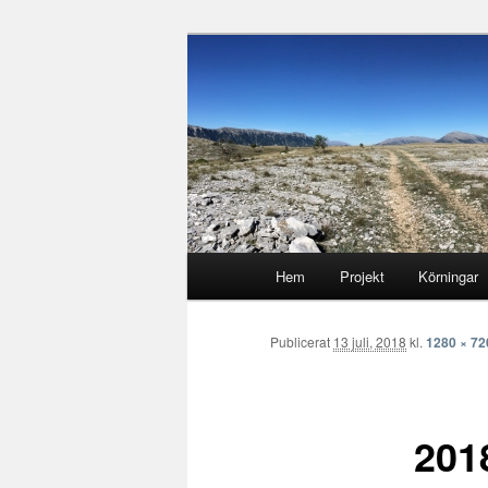
Hoppa
Runstenarnas egen Racingblo
till
primärt
Runsten Raci
innehåll
Huvudmeny
Hem
Projekt
Körningar
Publicerat
13 juli, 2018
kl.
1280 × 72
201