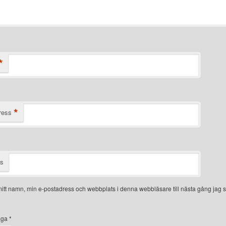
*
*
ress
ts
itt namn, min e-postadress och webbplats i denna webbläsare till nästa gång jag s
åga
*