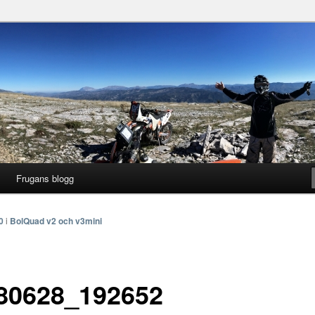
gg
ng
Frugans blogg
0
i
BolQuad v2 och v3mini
80628_192652