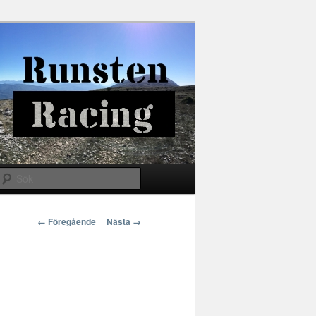
Sök
Bildnavigering
← Föregående
Nästa →