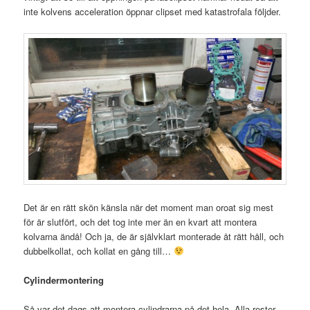
inte kolvens acceleration öppnar clipset med katastrofala följder.
Det är en rätt skön känsla när det moment man oroat sig mest
för är slutfört, och det tog inte mer än en kvart att montera
kolvarna ändå! Och ja, de är självklart monterade åt rätt håll, och
dubbelkollat, och kollat en gång till…
Cylindermontering
Så var det dags att montera cylindrarna på det hela. Alla rester