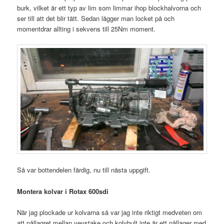
burk, vilket är ett typ av lim som limmar ihop blockhalvorna och
ser till att det blir tätt. Sedan lägger man locket på och
momentdrar allting i sekvens till 25Nm moment.
Så var bottendelen färdig, nu till nästa uppgift.
Montera kolvar i Rotax 600sdi
När jag plockade ur kolvarna så var jag inte riktigt medveten om
att nållagret mellan vevstake och kolvbult inte är ett nållager med