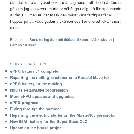
och det var bra mycket enklare än jag hade trott. Detta är första
gången jag renoverar en motor såhär grundligt så lite spännande
är det ju… men nu när maskinen börjar vara färdig så får vi
hoppas på att vädergudarna skänker oss lite snö att leka i snart
oxxo.
Publicerat i
Renovering Summit 600sdi
,
Skoter
|
Märkt
skoter
|
Lämna ett svar
SENASTE INLÄGGEN
ePPG battery v1 complete
Repairing the netting tensioner on a ParaJet Maverick
ePPG battery, in the making
NoGas e-RallyBike progression
More ePPG updates and upgrades
ePPG progress
Flying through the summer
Repairing the electric starter on the Moster185 paramotor
New 96Ah battery for the Super Soco CuX
Update on the house project