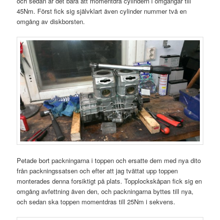
och sedan är det bara att momentdra cylindern i omgångar till
45Nm. Först fick sig självklart även cylinder nummer två en
omgång av diskborsten.
Petade bort packningarna i toppen och ersatte dem med nya dito
från packningssatsen och efter att jag tvättat upp toppen
monterades denna forsiktigt på plats. Topplockskåpan fick sig en
omgång avfettning även den, och packningarna byttes till nya,
och sedan ska toppen momentdras till 25Nm i sekvens.