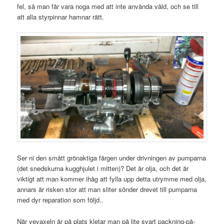
fel, så man får vara noga med att inte använda våld, och se till
att alla styrpinnar hamnar rätt.
Ser ni den smått grönaktiga färgen under drivningen av pumparna
(det snedskurna kugghjulet i mitten)? Det är olja, och det är
viktigt att man kommer ihåg att fylla upp detta utrymme med olja,
annars är risken stor att man sliter sönder drevet till pumparna
med dyr reparation som följd..
När vevaxeln är på plats kletar man på lite svart packning-på-