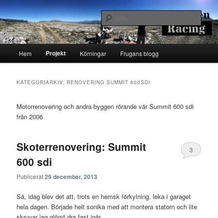
Hoppa
Hoppa
Runstenarnas egen Racingblogg
till
till
Sök
primärt
sekundärt
innehåll
innehåll
Runsten Racing
Huvudmeny
Projekt
Hem
Körningar
Frugans blogg
KATEGORIARKIV:
RENOVERING SUMMIT 600SDI
Motorrenovering och andra byggen rörande vår Summit 600 sdi
från 2006
Skoterrenovering: Summit
3
600 sdi
Publicerat
29 december, 2013
Så, idag blev det att, trots en hemsk förkylning, leka i garaget
hela dagen. Började helt sonika med att montera statorn och lite
skruvar jag glömt dra fast igår.