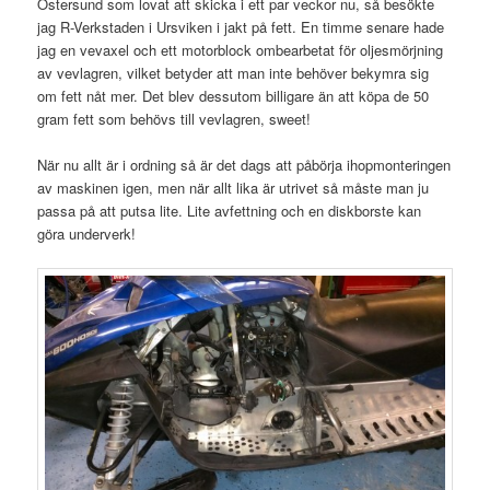
Östersund som lovat att skicka i ett par veckor nu, så besökte
jag R-Verkstaden i Ursviken i jakt på fett. En timme senare hade
jag en vevaxel och ett motorblock ombearbetat för oljesmörjning
av vevlagren, vilket betyder att man inte behöver bekymra sig
om fett nåt mer. Det blev dessutom billigare än att köpa de 50
gram fett som behövs till vevlagren, sweet!
När nu allt är i ordning så är det dags att påbörja ihopmonteringen
av maskinen igen, men när allt lika är utrivet så måste man ju
passa på att putsa lite. Lite avfettning och en diskborste kan
göra underverk!