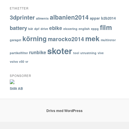
ETIKETTER
albanien2014
3dprinter
appar
b2b2014
ailments
film
battery
ebike
båt
dpf
drive
eloxering
english
eppg
mek
körning
marocko2014
garaget
multirotor
skoter
runbike
partikelfilter
tool
utrustning
vive
volvo v50
vr
SPONSORER
Stilit AB
Drivs med WordPress