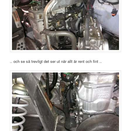
.. och se så trevligt det ser ut när allt är rent och fint ..