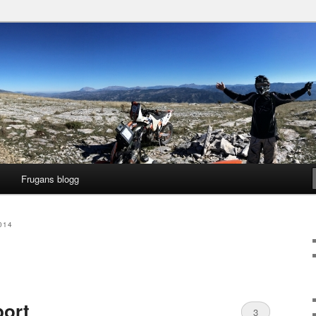
gg
ng
Frugans blogg
014
port
3