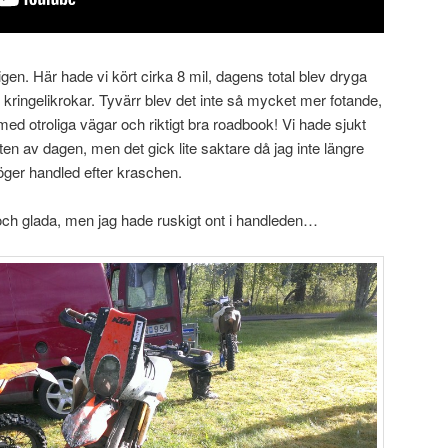
igen. Här hade vi kört cirka 8 mil, dagens total blev dryga
 kringelikrokar. Tyvärr blev det inte så mycket mer fotande,
otroliga vägar och riktigt bra roadbook! Vi hade sjukt
en av dagen, men det gick lite saktare då jag inte längre
höger handled efter kraschen.
a och glada, men jag hade ruskigt ont i handleden…