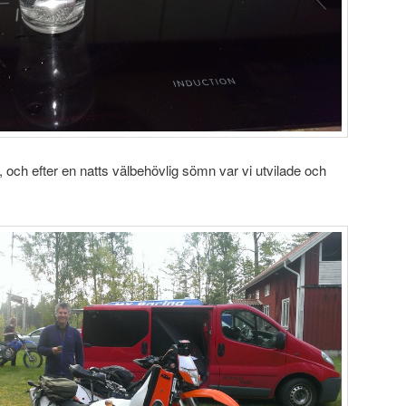
 och efter en natts välbehövlig sömn var vi utvilade och