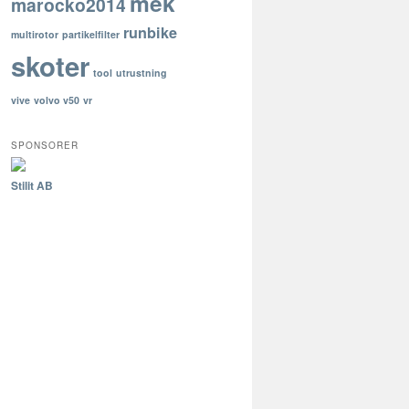
mek
marocko2014
runbike
multirotor
partikelfilter
skoter
tool
utrustning
vive
volvo v50
vr
SPONSORER
Stilit AB