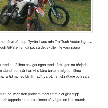
umöret på topp. Tyvärr hade min TrailTech Vector lagt av,
 och GPS:en att gå på, så det skulle inte vara några
jan med att få ihop navigeringen med körningen så började
en stund, och när han ville köra bakom mig och filma
har alltid när jag blir filmad”, varpå han skrattade och sa att
en stund, men fick problem med att min originaltripp
 och tappade koncentrationen på vägen en liten stund: