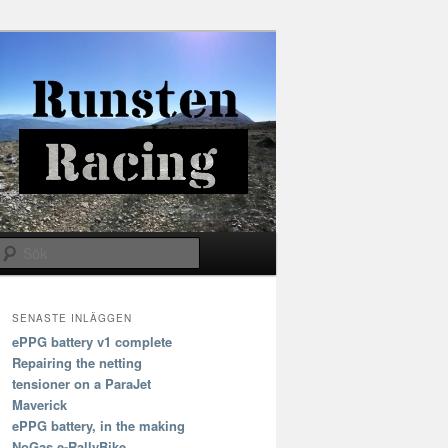
Sök
SENASTE INLÄGGEN
ePPG battery v1 complete
Repairing the netting
tensioner on a ParaJet
Maverick
ePPG battery, in the making
NoGas e-RallyBike