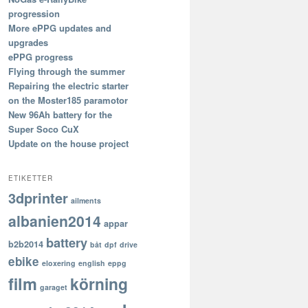
progression
More ePPG updates and
upgrades
ePPG progress
Flying through the summer
Repairing the electric starter
on the Moster185 paramotor
New 96Ah battery for the
Super Soco CuX
Update on the house project
ETIKETTER
3dprinter
ailments
albanien2014
appar
battery
b2b2014
båt
dpf
drive
ebike
eloxering
english
eppg
film
körning
garaget