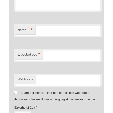
*
Namn
*
E-postadress
Webbplats
Spara mitt namn, min e-postadress och webbplats i
denna webbläsare till nästa gång jag skriver en kommentar.
Säkerhetsfråga
*