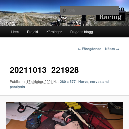
Hoppa
Runstenarnas egen Racingblogg
till
Sök
primärt
innehåll
Runsten Racing
Huvudmeny
Hem
Projekt
Körningar
Frugans blogg
Bildnavigering
← Föregående
Nästa →
20211013_221928
Publicerat
17 oktober, 2021
kl.
1280 × 577
i
Nerve, nerves and
paralysis