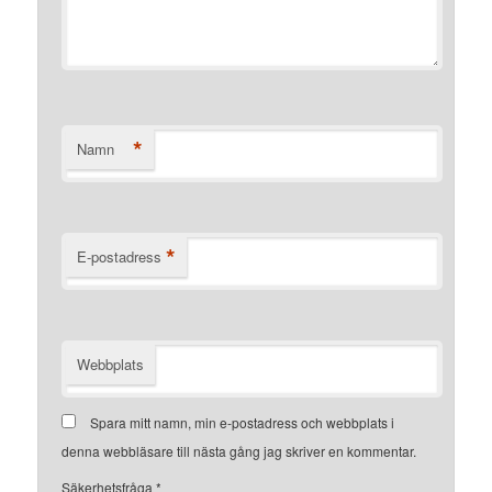
*
Namn
*
E-postadress
Webbplats
Spara mitt namn, min e-postadress och webbplats i
denna webbläsare till nästa gång jag skriver en kommentar.
Säkerhetsfråga
*