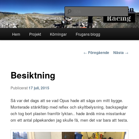
Hoppa
Runstenarnas egen Racingblogg
till
Sök
primärt
innehåll
Runsten Racing
Huvudmeny
Hem
Projekt
Körningar
Frugans blogg
Inläggsnavigering
←
Föregående
Nästa
→
Besiktning
Publicerat
17 juli, 2015
Så var det dags att se vad Opus hade att säga om mitt bygge.
Monterade stänkflärp med reflex och skyltbelysning, backspeglar
och tog bort plasten framför lyktan.. hade ändå mina misstankar
om ett antal påpekanden jag skulle få, men det var bara att testa.