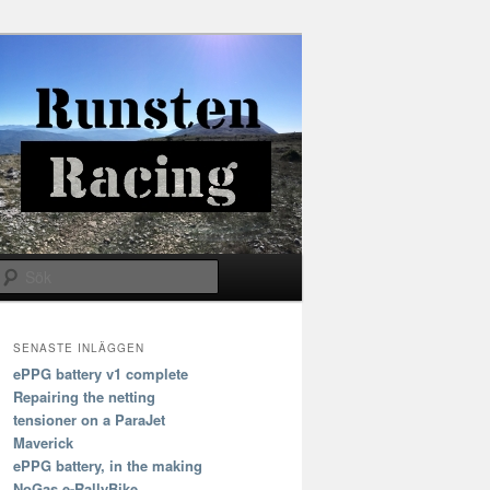
Sök
SENASTE INLÄGGEN
ePPG battery v1 complete
Repairing the netting
tensioner on a ParaJet
Maverick
ePPG battery, in the making
NoGas e-RallyBike