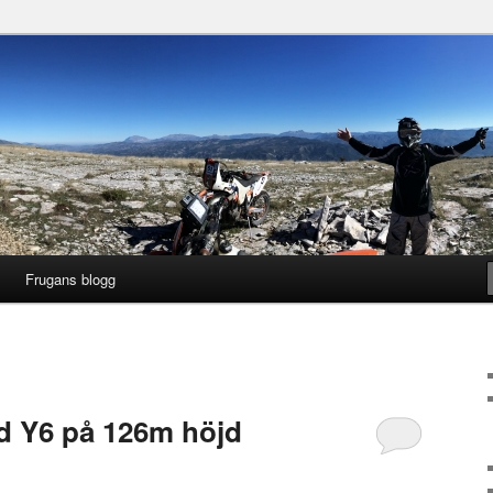
gg
ng
Frugans blogg
d Y6 på 126m höjd