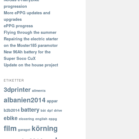
progression
More ePPG updates and
upgrades
ePPG progress
Flying through the summer
Repairing the electric starter
on the Moster185 paramotor
New 96Ah battery for the
Super Soco CuX
Update on the house project
ETIKETTER
3dprinter
ailments
albanien2014
appar
battery
b2b2014
båt
dpf
drive
ebike
eloxering
english
eppg
film
körning
garaget